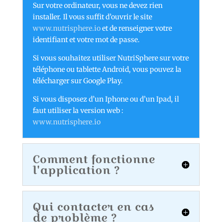
Sur votre ordinateur, vous ne devez rien
installer. Il vous suffit d’ouvrir le site
www.nutrisphere.io
et de renseigner votre
identifiant et votre mot de passe.
Si vous souhaitez utiliser NutriSphere sur votre
téléphone ou tablette Android, vous pouvez la
télécharger sur Google Play.
Si vous disposez d’un Iphone ou d’un Ipad, il
faut utiliser la version web :
www.nutrisphere.io
Comment fonctionne
l'application ?
Qui contacter en cas
de problème ?